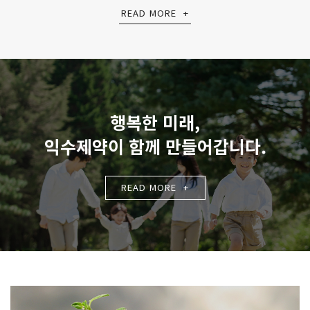
진행하며, 전국 1 만여 거래처를 확보해 인근 약국 어디에서나
READ MORE
+
취어스를 만나볼 수 있게 한다는 계획이다.광고에서는 숙취해소
음료와 달리 효능·효과가 명확한 의약품으로서의 취어스액 효능효과
차별성을 중심으로, 음주 후 두통으로 불편을 겪는 상황에 대한
해결책을 제시한다.익수제약 관계자는 “음주로 인한 두통, 구토 에
효능·효과를 가진 의약품임을 보다 명확히 전달하고자 취어스의 이번
리뉴얼과 광고를 추진하게 됐다”라며 “숙취케어 시장에서 소비자가
상황에 맞는 선택을 할 수 있도록 커뮤니케이션을 강화해 나갈
행복한 미래,
것이다”고 전했다.
익수제약이 함께 만들어갑니다.
READ MORE
+