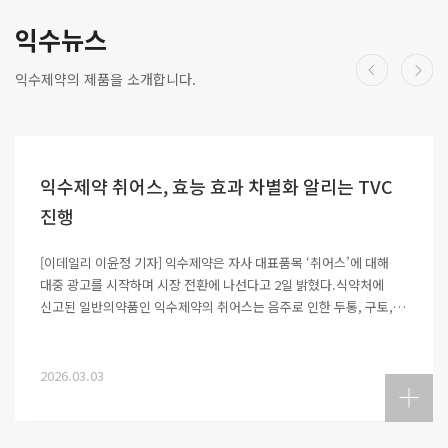
익수뉴스
익수제약의 제품을 소개합니다.
익수제약 취어스, 효능 효과 차별화 알리는 TVC
진행
[이데일리 이윤정 기자] 익수제약은 자사 대표품목 ‘취어스’에 대해
대중 광고를 시작하며 시장 전환에 나선다고 2일 밝혔다.식약처에
신고된 일반의약품인 익수제약의 취어스는 음주로 인한 두통, 구토,
갈증, 과음으로 인한 소화기능 장애에 대한 효능·효과를 가지고 있다.
최근에는 매실향을 첨가하며 제품 리뉴얼을 함으로써 의약품으로서의
효능·효과를 유지하면서도 맛에 대한 대중적 기호를 반영해 부드럽고
2026.03.03
향긋한 맛을 구현했다. 친숙한 매실향을 적용한 만큼 음주 전·후
상황에서 누구나 부담 없이 선택할 수 있다.익수제약은 제품 리뉴얼과
함께 소비자 접점을 확대하기 위해 TV 광고를 이달부터