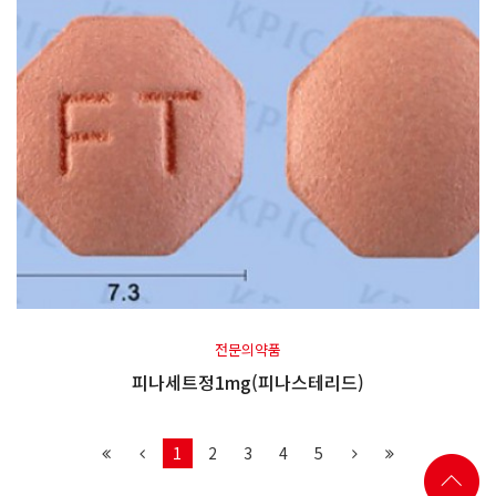
전문의약품
피나세트정1mg(피나스테리드)
1
2
3
4
5