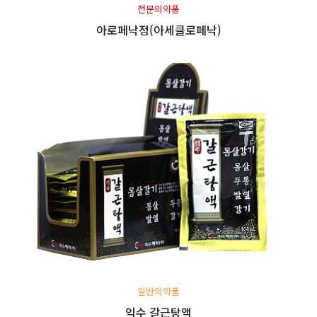
전문의약품
아로페낙정(아세클로페낙)
일반의약품
익수 갈근탕액