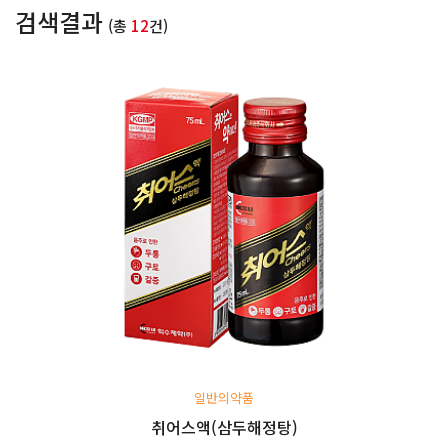
검색결과
(총
12
건)
일반의약품
취어스액(삼두해정탕)