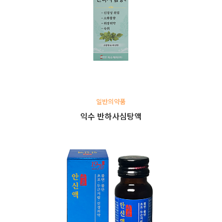
일반의약품
익수 반하사심탕액