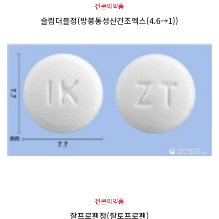
전문의약품
슬림더블정(방풍통성산건조엑스(4.6→1))
전문의약품
잘프로펜정(잘토프로펜)