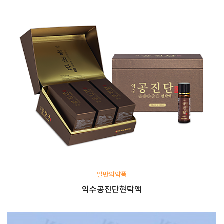
일반의약품
익수공진단현탁액