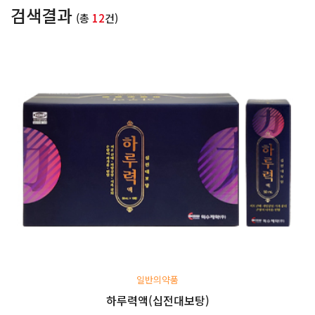
검색결과
(총
12
건)
일반의약품
하루력액(십전대보탕)