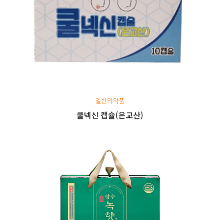
일반의약품
쿨넥신 캡슐(은교산)