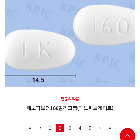
전문의약품
페노피브정160밀리그램(페노피브레이트)
1
2
3
4
5