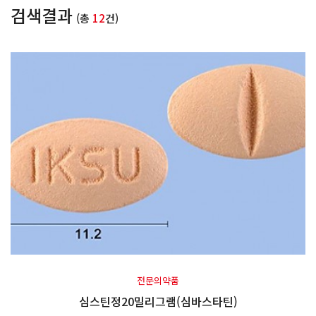
검색결과
(총
12
건)
전문의약품
심스틴정20밀리그램(심바스타틴)