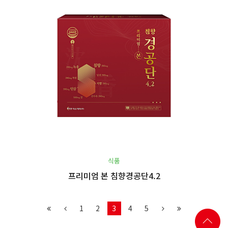
식품
프리미엄 본 침향경공단4.2
1
2
3
4
5