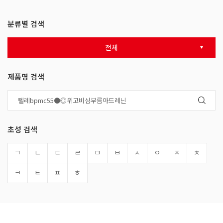
분류별 검색
전체
제품명 검색
초성 검색
ㄱ
ㄴ
ㄷ
ㄹ
ㅁ
ㅂ
ㅅ
ㅇ
ㅈ
ㅊ
ㅋ
ㅌ
ㅍ
ㅎ