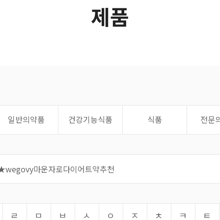
제품
일반의약품
건강기능식품
식품
전문
ㄹ
ㅁ
ㅂ
ㅅ
ㅇ
ㅈ
ㅊ
ㅋ
ㅌ