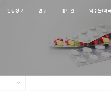
건강정보
연구
홍보관
익수몰(약국