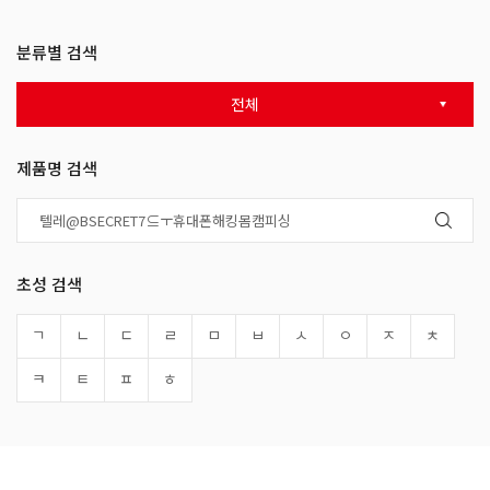
분류별 검색
전체
제품명 검색
초성 검색
ㄱ
ㄴ
ㄷ
ㄹ
ㅁ
ㅂ
ㅅ
ㅇ
ㅈ
ㅊ
ㅋ
ㅌ
ㅍ
ㅎ