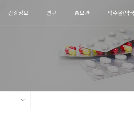
건강정보
연구
홍보관
익수몰(약국