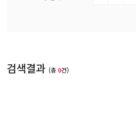
검색결과
(총
0
건)