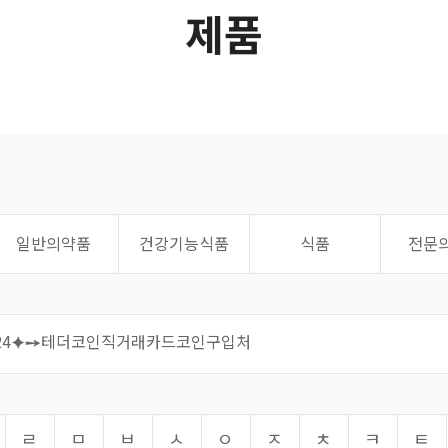
제품
일반의약품
건강기능식품
식품
전문
ㄹ
ㅁ
ㅂ
ㅅ
ㅇ
ㅈ
ㅊ
ㅋ
ㅌ