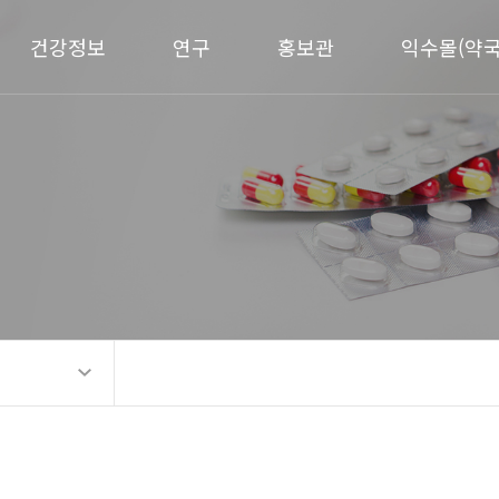
건강정보
연구
홍보관
익수몰(약국