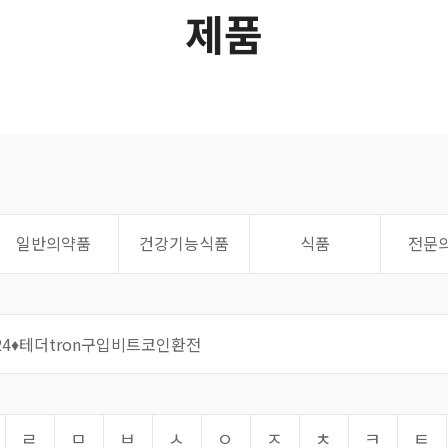
제품
일반의약품
건강기능식품
식품
전문
ㄹ
ㅁ
ㅂ
ㅅ
ㅇ
ㅈ
ㅊ
ㅋ
ㅌ