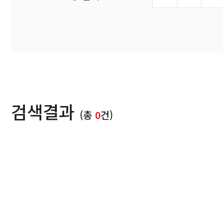
검색결과
(총
0
건)