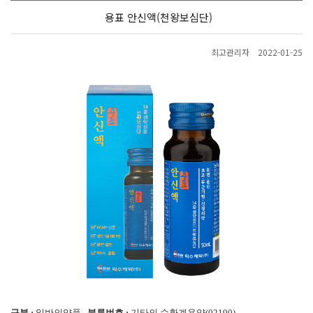
용표 안신액(천왕보심단)
최고관리자
2022-01-25
구분 :
일반의약품
분류번호 :
기타의 순환계용약(02190)