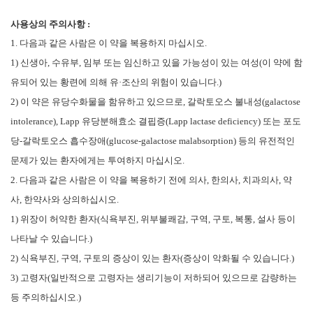
사용상의 주의사항 :
1.
다음과 같은 사람은 이 약을 복용하지 마십시오
.
1)
신생아
,
수유부
,
임부 또는 임신하고 있을 가능성이 있는 여성
(
이 약에 함
유되어 있는 황련에 의해 유
·
조산의 위험이 있습니다
.)
2)
이 약은 유당수화물을 함유하고 있으므로
,
갈락토오스 불내성
(galactose
intolerance), Lapp
유당분해효소 결핍증
(Lapp lactase deficiency)
또는 포도
당
-
갈락토오스 흡수장애
(glucose-galactose malabsorption)
등의 유전적인
문제가 있는 환자에게는 투여하지 마십시오
.
2.
다음과 같은 사람은 이 약을 복용하기 전에 의사
,
한의사
,
치과의사
,
약
사
,
한약사와 상의하십시오
.
1)
위장이 허약한 환자
(
식욕부진
,
위부불쾌감
,
구역
,
구토
,
복통
,
설사 등이
나타날 수 있습니다
.)
2)
식욕부진
,
구역
,
구토의 증상이 있는 환자
(
증상이 악화될 수 있습니다
.)
3)
고령자
(
일반적으로 고령자는 생리기능이 저하되어 있으므로 감량하는
등 주의하십시오
.)