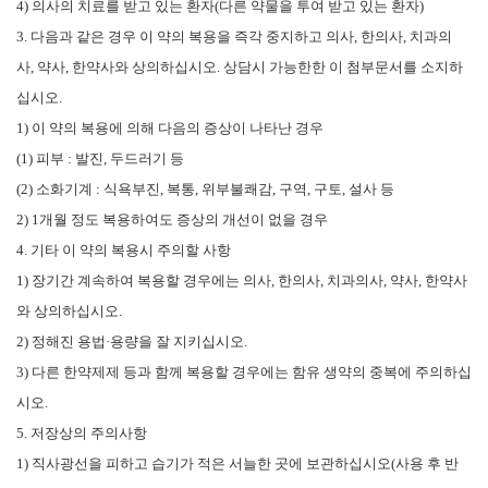
4)
의사의 치료를 받고 있는 환자
(
다른 약물을 투여 받고 있는 환자
)
3.
다음과 같은 경우 이 약의 복용을 즉각 중지하고 의사
,
한의사
,
치과의
사
,
약사
,
한약사와 상의하십시오
.
상담시 가능한한 이 첨부문서를 소지하
십시오
.
1)
이 약의 복용에 의해 다음의 증상이 나타난 경우
(1)
피부
:
발진
,
두드러기 등
(2)
소화기계
:
식욕부진
,
복통
,
위부불쾌감
,
구역
,
구토
,
설사 등
2) 1
개월 정도 복용하여도 증상의 개선이 없을 경우
4.
기타 이 약의 복용시 주의할 사항
1)
장기간 계속하여 복용할 경우에는 의사
,
한의사
,
치과의사
,
약사
,
한약사
와 상의하십시오
.
2)
정해진 용법
·
용량을 잘 지키십시오
.
3)
다른 한약제제 등과 함께 복용할 경우에는 함유 생약의 중복에 주의하십
시오
.
5.
저장상의 주의사항
1)
직사광선을 피하고 습기가 적은 서늘한 곳에 보관하십시오
(
사용 후 반