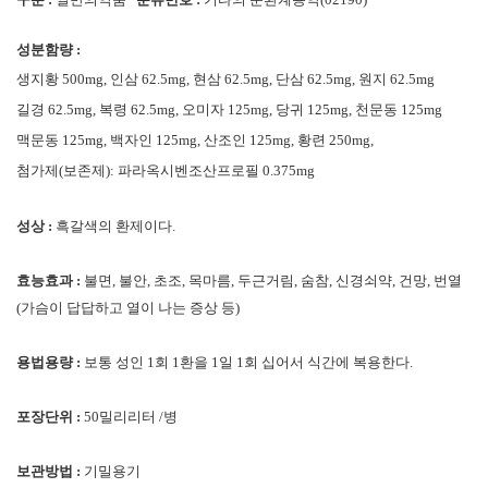
성분함량 :
생지황
500mg,
인삼
62.5mg,
현삼
62.5mg,
단삼
62.5mg,
원지
62.5mg
길경
62.5mg,
복령
62.5mg,
오미자
125mg,
당귀
125mg,
천문동
125mg
맥문동
125mg,
백자인
125mg,
산조인
125mg,
황련
250mg,
첨가제
(
보존제
):
파라옥시벤조산프로필
0.375mg
성상 :
흑갈색의 환제이다.
효능효과 :
불면, 불안, 초조, 목마름, 두근거림, 숨참, 신경쇠약, 건망, 번열
(가슴이 답답하고 열이 나는 증상 등)
용법용량 :
보통 성인
1
회
1
환을
1
일
1
회 십어서 식간에 복용한다
.
포장단위 :
50밀리리터 /병
보관방법 :
기밀용기