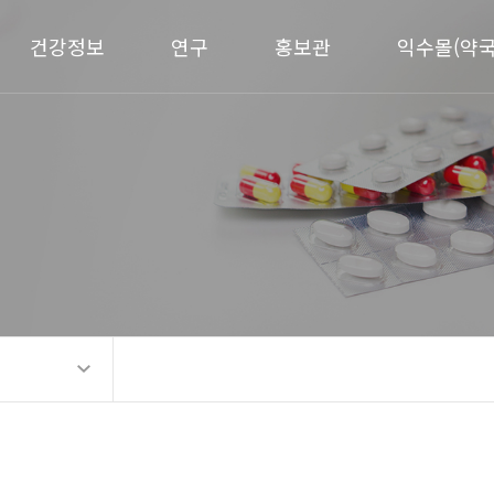
건강정보
연구
홍보관
익수몰(약국