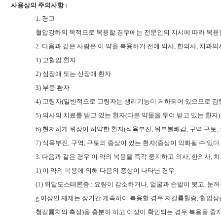
사용상의 주의사항 :
1.
경고
혈압강하의 목적으로 복용할 경우에는 전문인의 지시에 따라 복용
2.
다음과 같은 사람은 이 약을 복용하기 전에 의사
,
한의사
,
치과의
1)
고혈압 환자
2)
심장애 또는 신장애 환자
3)
부종 환자
4)
고령자
(
일반적으로 고령자는 생리기능이 저하되어 있으므로 감량
5)
의사의 치료를 받고 있는 환자
(
다른 약물을 투여 받고 있는 환자
)
6)
현저하게 위장이 허약한 환자
(
식욕부진
,
위부불쾌감
,
구역 구토
,
7)
식욕부진
,
구역
,
구토의 증상이 있는 환자
(
증상이 악화될 수 있다
3.
다음과 같은 경우 이 약의 복용을 즉각 중지하고 의사
,
한의사
,
치
1)
이 약의 복용에 의해 다음의 증상이 나타난 경우
(1)
위알도스테론증
:
요량이 감소하거나
,
얼굴과 손발이 붓고
,
눈꺼
g
이상인 제제는 장기간 계속하여 복용할 경우 저칼륨혈증
,
혈압상
청칼륨치의 측정
)
을 충분히 하고 이상이 확인되는 경우 복용을 중