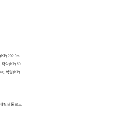
P) 202.0m
 작약(KP) 60.
0mg, 복령(KP)
르복시메틸셀룰로오