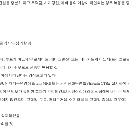
관찰을 충분히 하고 무력감
,
사지경련
,
마비 등의 이상이 확인되는 경우 복용을 
한약사와 상의할 것
.
제제
,
루프계 이뇨제
(
푸로세미드
,
에타크린산
)
또는 티아지드계 이뇨제
(
트리클로
나타나기 쉬우므로 신중히 복용할 것
.
%
이상 나타났다는 임상보고가 있다
.
면
,
뇌자기공명영상
(Brain MRI)
또는 뇌전산화단층촬영
(Brain CT)
을 실시하여 
방이 변방보다 유의한 효과가 인정되었으나
,
언어장애와 의식장애에서는 두 제제
 보이지 않았으며
,
고혈압
,
두통
,
머리무거움
,
어지러움 등 고혈압 증상의 경우에는
을 삭제하였음
.
주의할 것
.