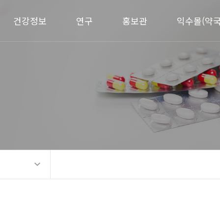
건강정보
연구
홍보관
익수몰(약국