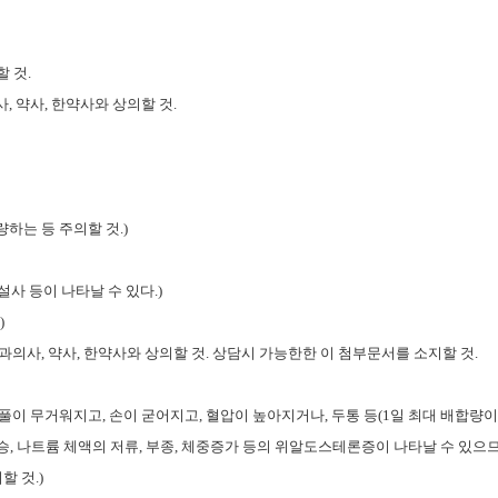
할 것
.
사
,
약사
,
한약사와 상의할 것
.
하는 등 주의할 것
.)
설사 등이 나타날 수 있다
.)
.)
과의사
,
약사
,
한약사와 상의할 것
.
상담시 가능한한 이 첨부문서를 소지할 것
.
풀이 무거워지고
,
손이 굳어지고
,
혈압이 높아지거나
,
두통 등
(1
일 최대 배합량
승
,
나트륨 체액의 저류
,
부종
,
체중증가 등의 위알도스테론증이 나타날 수 있으
지할 것
.)