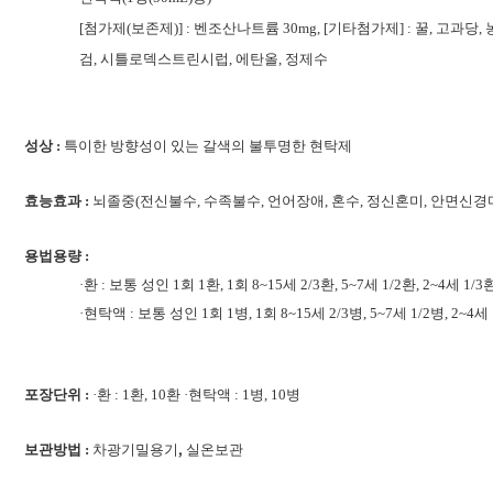
[첨가제(보존제)] : 벤조산나트륨 30mg, [기타첨가제] : 꿀, 
검, 시틀로덱스트린시럽, 에탄올, 정제수
성상 :
특이한 방향성이 있는 갈색의 불투명한 현탁제
효능효과 :
뇌졸중(전신불수, 수족불수, 언어장애, 혼수, 정신혼미, 안면신경
용법용량 :
·환 : 보통 성인 1회 1환, 1회 8~15세 2/3환, 5~7세 1/2환, 2~
·현탁액 : 보통 성인 1회 1병, 1회 8~15세 2/3병, 5~7세 1/2병, 2~
포장단위 :
·환 : 1환, 10환 ·현탁액 : 1병, 10병
,
보관방법 :
차광기밀용기
실온보관