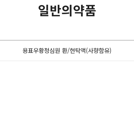
일반의약품
용표우황청심원 환/현탁액(사향함유)