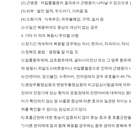
(2)
근병증
:
저칼륨혈증의 결과로서 근병증이 나타날 수 있으므로 
(3)
피부
:
발진
·
발적
,
두드러기
,
가려움 등
(4)
소화기계
:
식욕부진
,
위부불쾌감
,
구역
,
설사 등
2)
수일간 복용하여도 증상의 개선이 없는 경우
4.
기타 이 약의 복용시 주의할 사항
1)
장기간 계속하여 복용할 경우에는 의사
,
한의사
,
치과의사
,
약사
,
2)
정해진 용법ㆍ용량을 잘 지킬 것
.
3)
칼륨함유제제
,
감초함유제제
,
글리시리진산 또는 그 염류 함유
와 병용시 위알도스테론증이나 저칼륨혈증으로 인하여 근병증이 
4)
안면마비
,
정신불안
,
수족마비
,
언어장애의 경우 유효율이
66.7
5)
원방우황청심원과 변방우황청심원의 비교임상시험결과에 의하
진되어 안정기에 있는 환자의 운동장애와 안면마비에 대하여는 원
이가 확인되지 않는 등 뇌졸중 증상에 따른 효과의 일관된 차이는
위를 확인할 수 없다는 임상보고가 있다
.
6)
호흡곤란에 대한 효능이 입증되지 않아 효능
·
효과 중 호흡곤란
7)
다른 한약제제 등과 함께 복용할 경우에는 함유 생약의 중복에 