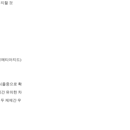
중지할 것
르메티아지드
)
뇌졸중으로 확
간 유의한 차
 두 제제간 우