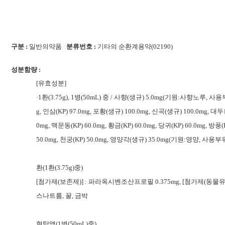
구분 :
일반의약품
분류번호 :
기타의 순환계용약(02190)
성분함량 :
[유효성분]
·1환(3.75g), 1병(50mL) 중 / 사향(생규) 5.0mg(기원:사향노루, 사용
g, 인삼(KP) 97.0mg, 포황(생규) 100.0mg, 신곡(생규) 100.0mg, 
0mg, 맥문동(KP) 60.0mg, 황금(KP) 60.0mg, 당귀(KP) 60.0mg, 방풍(K
50.0mg, 천궁(KP) 50.0mg, 영양각(생규) 35.0mg(기원:영양, 사용부위:
환(1환(3.75g)중)
[첨가제(보존제)] : 파라옥시벤조산프로필 0.375mg, [첨가제(동물
스나트륨, 꿀, 금박
현탁액(1병(50mL)중)