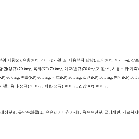
부위:사향선), 우황(KP) 14.0mg(기원:소, 사용부위:담낭), 산약(KP), 282.0mg, 감초(K
대두황권(생규) 70.0mg, 육계(KP) 70.0mg, 아교(별규)70.0mg(기원:소, 사용부위:가죽),
P) 60.0mg, 백출(KP) 60.0mg, 시호(KP) 50.0mg, 길경(KP) 50.0mg, 행인(KP) 50.
뿔), 용뇌(생규) 41.0mg, 백렴(생규) 30.0mg, 건강(KP) 30.0mg
유래성분)] : 유당수화물(소, 우유), [기타첨가제] : 옥수수전분, 글리세린, 카