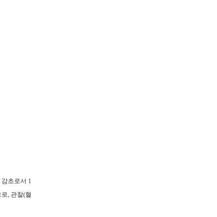
이 감초로서
1
므로
,
관찰
(
혈