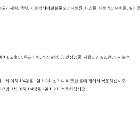
고과당, 농글리세린, 펙틴, 카르복시메틸셀룰오스나트륨, L-멘톨, 시트라산수화물, 실리
마비), 고혈압, 두근거림, 정신불안, 급·만성경풍, 자율신경실조증, 인사불성
4세 1/3환, 1세 이하 1/4환을 1일 1~2회 십거나 따뜻한 물에 개어서 복용하십시오.
4세 1/3병, 1세 이하 1/4병을 1일 1~2회 복용하십시오.