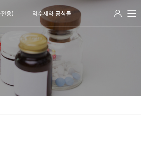
전용)
익수제약 공식몰