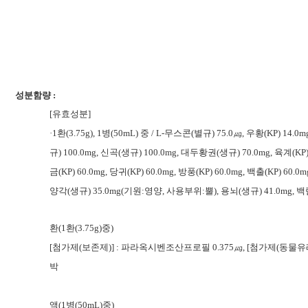
성분함량 :
[유효성분]
·1환(3.75g), 1병(50mL) 중 / L-무스콘(별규) 75.0㎍, 우황(KP) 14.
규) 100.0mg, 신곡(생규) 100.0mg, 대두황권(생규) 70.0mg, 육계(KP
금(KP) 60.0mg, 당귀(KP) 60.0mg, 방풍(KP) 60.0mg, 백출(KP) 60.0m
양각(생규) 35.0mg(기원:영양, 사용부위:뿔), 용뇌(생규) 41.0mg, 백렴(
환(1환(3.75g)중)
[첨가제(보존제)] : 파라옥시벤조산프로필 0.375
㎍, [첨가제(동물유
박
액(
1병(50mL)중
)