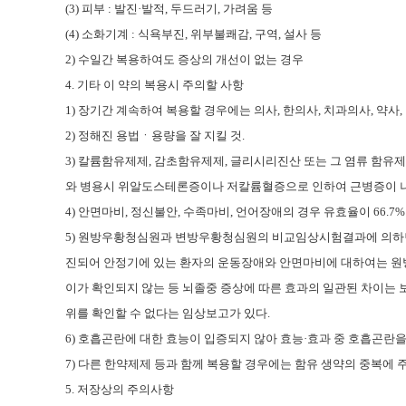
(3)
피부
:
발진
·
발적
,
두드러기
,
가려움 등
(4)
소화기계
:
식욕부진
,
위부불쾌감
,
구역
,
설사 등
2)
수일간 복용하여도 증상의 개선이 없는 경우
4.
기타 이 약의 복용시 주의할 사항
1)
장기간 계속하여 복용할 경우에는 의사
,
한의사
,
치과의사
,
약사
,
2)
정해진 용법ㆍ용량을 잘 지킬 것
.
3)
칼륨함유제제
,
감초함유제제
,
글리시리진산 또는 그 염류 함유
와 병용시 위알도스테론증이나 저칼륨혈증으로 인하여 근병증이 
4)
안면마비
,
정신불안
,
수족마비
,
언어장애의 경우 유효율이
66.7
5)
원방우황청심원과 변방우황청심원의 비교임상시험결과에 의하
진되어 안정기에 있는 환자의 운동장애와 안면마비에 대하여는 원
이가 확인되지 않는 등 뇌졸중 증상에 따른 효과의 일관된 차이는
위를 확인할 수 없다는 임상보고가 있다
.
6)
호흡곤란에 대한 효능이 입증되지 않아 효능
·
효과 중 호흡곤란
7)
다른 한약제제 등과 함께 복용할 경우에는 함유 생약의 중복에 
5.
저장상의 주의사항