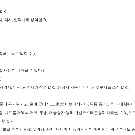
할 것
.
사
,
약사
,
한약사와 상의할 것
.
하는 등 주의할 것
.)
설사 등이 나타날 수 있다
.)
.)
과의사
,
약사
,
한약사와 상의할 것
.
상담시 가능한한 이 첨부문서를 소지할 것
.
풀이 무거워지고
,
손이 굳어지고
,
혈압이 높아지거나
,
두통 등
(1
일 최대 배합량
승
,
나트륨 체액의 저류
,
부종
,
체중증가 등의 위알도스테론증이 나타날 수 있으
지할 것
.)
관찰을 충분히 하고 무력감
,
사지경련
,
마비 등의 이상이 확인되는 경우 복용을 