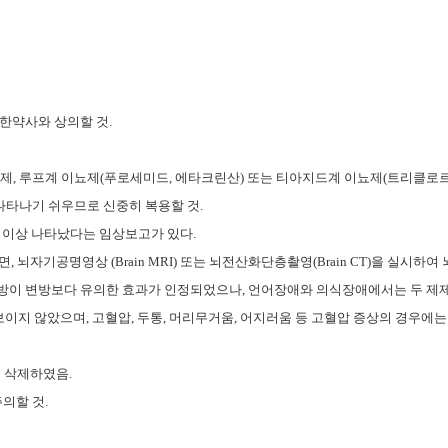
한약사와 상의할 것
.
제제
,
루프계 이뇨제
(
푸로세미드
,
에타크린산
)
또는 티아지드계 이뇨제
(
트리클로
나타나기 쉬우므로 신중히 복용할 것
.
%
이상 나타났다는 임상보고가 있다
.
면
,
뇌자기공명영상
(Brain MRI)
또는 뇌전산화단층촬영
(Brain CT)
을 실시하여 
방이 변방보다 유의한 효과가 인정되었으나
,
언어장애와 의식장애에서는 두 제제
 보이지 않았으며
,
고혈압
,
두통
,
머리무거움
,
어지러움 등 고혈압 증상의 경우에는
을 삭제하였음
.
주의할 것
.