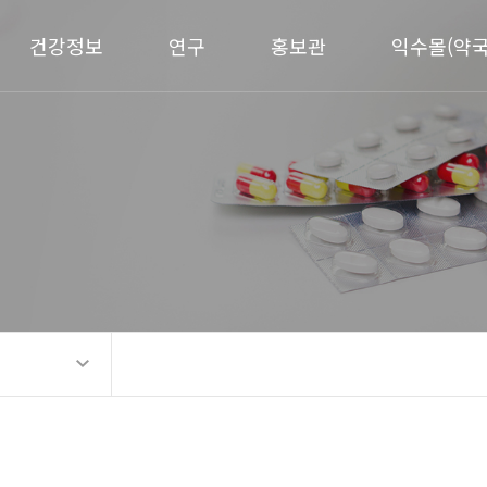
건강정보
연구
홍보관
익수몰(약국