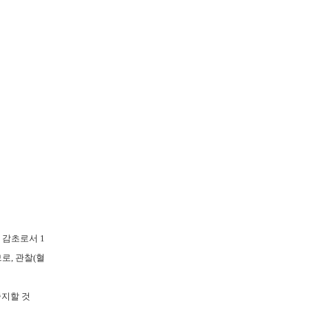
이 감초로서
1
므로
,
관찰
(
혈
중지할 것