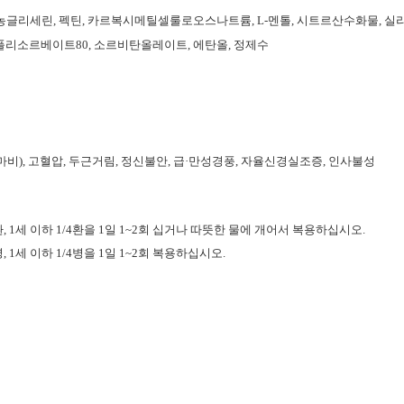
고과당, 농글리세린, 펙틴, 카르복시메틸셀룰로오스나트륨, L-멘톨, 시트르산수화물, 실
폴리소르베이트80, 소르비탄올레이트, 에탄올, 정제수
마비), 고혈압, 두근거림, 정신불안, 급·만성경풍, 자율신경실조증, 인사불성
4세 1/3환, 1세 이하 1/4환을 1일 1~2회 십거나 따뜻한 물에 개어서 복용하십시오.
1/3병, 1세 이하 1/4병을 1일 1~2회 복용하십시오.