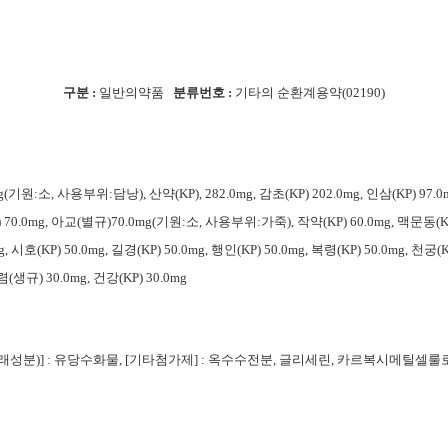
구분 :
일반의약품
분류번호 :
기타의 순환계용약(02190)
0mg(기원:소, 사용부위:담낭), 산약(KP), 282.0mg, 감초(KP) 202.0mg, 인삼(KP) 97.
) 70.0mg, 아교(별규)70.0mg(기원:소, 사용부위:가죽), 작약(KP) 60.0mg, 맥문동(KP
g, 시호(KP) 50.0mg, 길경(KP) 50.0mg, 행인(KP) 50.0mg, 복령(KP) 50.0mg, 천궁(K
생규) 30.0mg, 건강(KP) 30.0mg
래성분)] : 유당수화물, [기타첨가제] : 옥수수전분, 글리세린, 카르복시메틸셀룰로