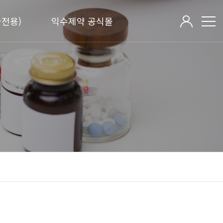
전용)
익수제약 공식몰