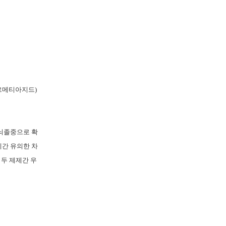
르메티아지드
)
뇌졸중으로 확
간 유의한 차
 두 제제간 우