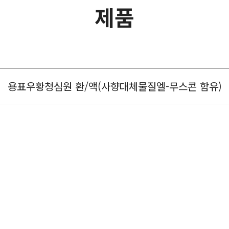
제품
용표우황청심원 환/액(사향대체물질엘-무스콘 함유)