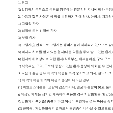
1.
경고
혈압강하의 목적으로 복용할 경우에는 전문인의 지시에 따라 복용
2.
다음과 같은 사람은 이 약을 복용하기 전에 의사
,
한의사
,
치과의
1)
고혈압 환자
2)
심장애 또는 신장애 환자
3)
부종 환자
4)
고령자
(
일반적으로 고령자는 생리기능이 저하되어 있으므로 감량
5)
의사의 치료를 받고 있는 환자
(
다른 약물을 투여 받고 있는 환자
)
6)
현저하게 위장이 허약한 환자
(
식욕부진
,
위부불쾌감
,
구역 구토
,
7)
식욕부진
,
구역
,
구토의 증상이 있는 환자
(
증상이 악화될 수 있다
3.
다음과 같은 경우 이 약의 복용을 즉각 중지하고 의사
,
한의사
,
치
1)
이 약의 복용에 의해 다음의 증상이 나타난 경우
(1)
위알도스테론증
:
요량이 감소하거나
,
얼굴과 손발이 붓고
,
눈꺼
g
이상인 제제는 장기간 계속하여 복용할 경우 저칼륨혈증
,
혈압상
청칼륨치의 측정
)
을 충분히 하고 이상이 확인되는 경우 복용을 중
(2)
근병증
:
저칼륨혈증의 결과로서 근병증이 나타날 수 있으므로 