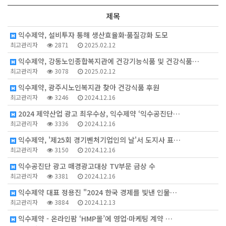
제목
익수제약, 설비투자 통해 생산효율화·품질강화 도모
최고관리자
2871
2025.02.12
익수제약, 강동노인종합복지관에 건강기능식품 및 건강식품…
최고관리자
3078
2025.02.12
익수제약, 광주시노인복지관 찾아 건강식품 후원
최고관리자
3246
2024.12.16
2024 제약산업 광고 최우수상, 익수제약 ‘익수공진단…
최고관리자
3336
2024.12.16
익수제약, '제25회 경기벤처기업인의 날'서 도지사 표…
최고관리자
3150
2024.12.16
익수공진단 광고 매경광고대상 TV부문 금상 수
최고관리자
3381
2024.12.16
익수제약 대표 정용진 "2024 한국 경제를 빛낸 인물…
최고관리자
3884
2024.12.13
익수제약 - 온라인팜 ‘HMP몰’에 영업·마케팅 계약 …