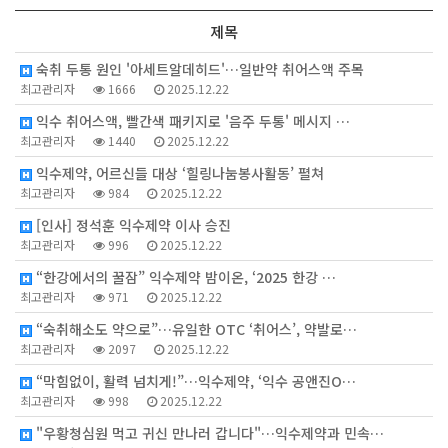
제목
숙취 두통 원인 '아세트알데히드'…일반약 취어스액 주목
최고관리자
1666
2025.12.22
익수 취어스액, 빨간색 패키지로 '음주 두통' 메시지 …
최고관리자
1440
2025.12.22
익수제약, 어르신들 대상 ‘힐링나눔봉사활동’ 펼쳐
최고관리자
984
2025.12.22
[인사] 정석훈 익수제약 이사 승진
최고관리자
996
2025.12.22
“한강에서의 꿀잠” 익수제약 밤이온, ‘2025 한강 …
최고관리자
971
2025.12.22
“숙취해소도 약으로”…유일한 OTC ‘취어스’, 약발로…
최고관리자
2097
2025.12.22
“막힘없이, 활력 넘치게!”…익수제약, ‘익수 공앤진O…
최고관리자
998
2025.12.22
"우황청심원 먹고 귀신 만나러 갑니다"…익수제약과 민속…