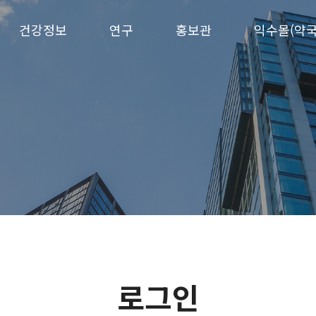
건강정보
연구
홍보관
익수몰(약국
로그인