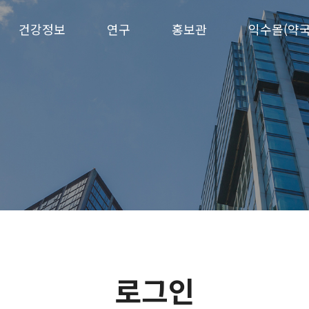
건강정보
연구
홍보관
익수몰(약국
로그인